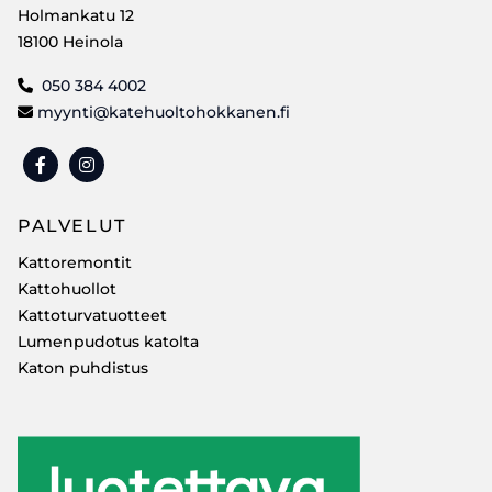
Holmankatu 12
18100 Heinola
050 384 4002

myynti@katehuoltohokkanen.fi

PALVELUT
Kattoremontit
Kattohuollot
Kattoturvatuotteet
Lumenpudotus katolta
Katon puhdistus