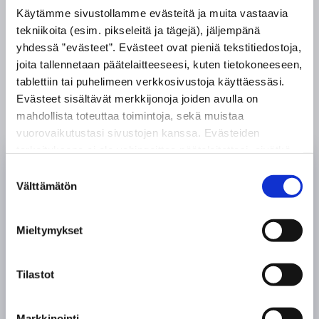
Käytämme sivustollamme evästeitä ja muita vastaavia
tekniikoita (esim. pikseleitä ja tägejä), jäljempänä
yhdessä ”evästeet”. Evästeet ovat pieniä tekstitiedostoja,
LUE LISÄÄ PALVELUISTAMME
joita tallennetaan päätelaitteeseesi, kuten tietokoneeseen,
tablettiin tai puhelimeen verkkosivustoja käyttäessäsi.
Evästeet sisältävät merkkijonoja joiden avulla on
mahdollista toteuttaa toimintoja, sekä muistaa
vuorovaikutustasi sivustojen kanssa. Evästeiden
tarkoituksena ei ole vahingoittaa päätelaitettasi, eivätkä
ne lue muita tietoja laitteesi kiintolevyltä tai levitä
Suostumuksen
viruksia. Evästeisiin voidaan tallentaa tietoja verkossa
Välttämätön
valinta
toimivan palvelun käytön tai sivustolla vierailun aikana ja
Kattoremonteissa ja
myös näiden välillä.
Mieltymykset
kattohuolloissa käytämme
ainoastaan alan johtavien
Tilastot
valmistajien tuotteita. Annamme
työllemme kahden vuoden
Markkinointi