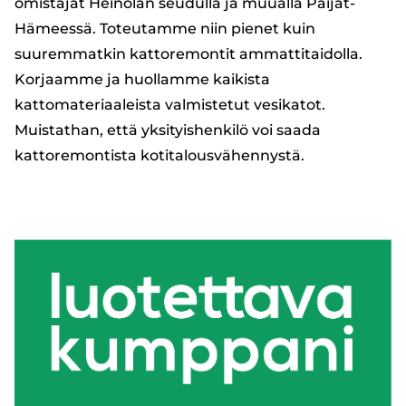
omistajat Heinolan seudulla ja muualla Päijät-
Hämeessä. Toteutamme niin pienet kuin
suuremmatkin kattoremontit ammattitaidolla.
Korjaamme ja huollamme kaikista
kattomateriaaleista valmistetut vesikatot.
Muistathan, että yksityishenkilö voi saada
kattoremontista kotitalousvähennystä.