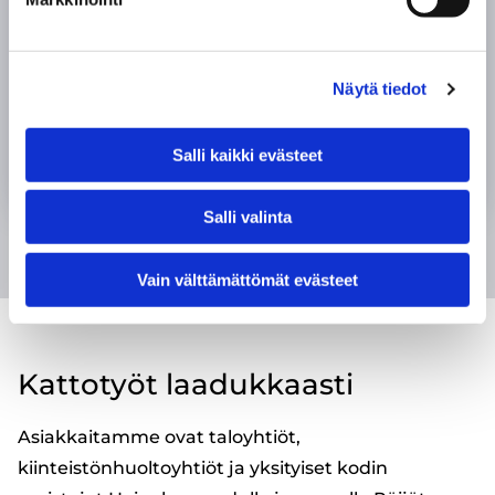
laatutakuun.
PYYDÄ TARJOUS
Näytä tiedot
Salli kaikki evästeet
Salli valinta
Vain välttämättömät evästeet
Kattotyöt laadukkaasti
Asiakkaitamme ovat taloyhtiöt,
kiinteistönhuoltoyhtiöt ja yksityiset kodin