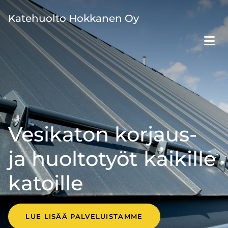
Katehuolto Hokkanen Oy
Vesikaton korjaus-
ja huoltotyöt kaikille
katoille
LUE LISÄÄ PALVELUISTAMME